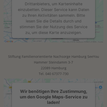
Drittanbieters, um Karteninhalte
einzubetten. Dieser Service kann Daten
zu Ihren Aktivitäten sammeln. Bitte
lesen Sie die Details durch und
stimmen Sie der Nutzung des Service
zu, um diese Karte anzuzeigen.
Mehr Informationen
Stiftung Familienorientierte Nachsorge Hamburg SeeYou
Akzeptieren
Hammer Steindamm 3-7
powered by
Usercentrics Consent
22089 Hamburg
Management Platform
Tel.
040 67377-730
Wir benötigen Ihre Zustimmung,
um den Google Maps-Service zu
laden!