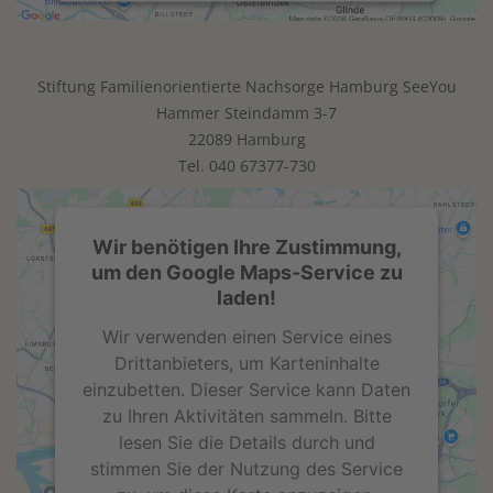
Mehr Informationen
Stiftung Familienorientierte Nachsorge Hamburg SeeYou
Akzeptieren
Hammer Steindamm 3-7
powered by
Usercentrics Consent
22089 Hamburg
Management Platform
Tel.
040 67377-730
Wir benötigen Ihre Zustimmung,
um den Google Maps-Service zu
laden!
Wir verwenden einen Service eines
Drittanbieters, um Karteninhalte
einzubetten. Dieser Service kann Daten
zu Ihren Aktivitäten sammeln. Bitte
lesen Sie die Details durch und
stimmen Sie der Nutzung des Service