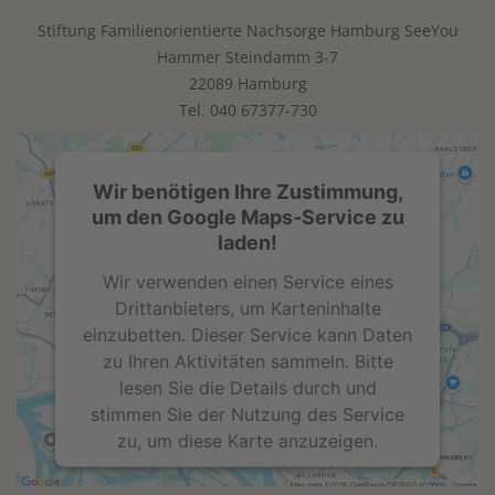
Stiftung Familienorientierte Nachsorge Hamburg SeeYou
Akzeptieren
Hammer Steindamm 3-7
powered by
Usercentrics Consent
22089 Hamburg
Management Platform
Tel.
040 67377-730
Wir benötigen Ihre Zustimmung,
um den Google Maps-Service zu
laden!
Wir verwenden einen Service eines
Drittanbieters, um Karteninhalte
einzubetten. Dieser Service kann Daten
zu Ihren Aktivitäten sammeln. Bitte
lesen Sie die Details durch und
stimmen Sie der Nutzung des Service
zu, um diese Karte anzuzeigen.