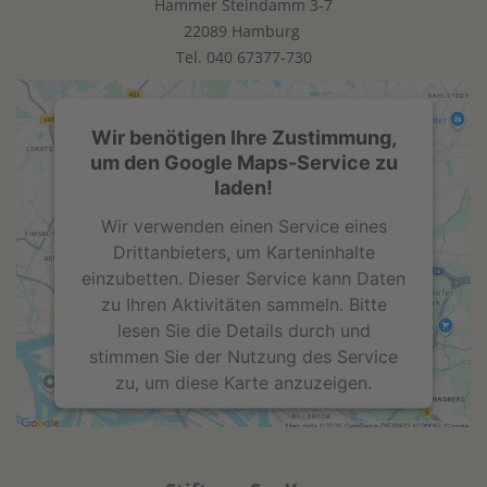
Hammer Steindamm 3-7
powered by
Usercentrics Consent
22089 Hamburg
Management Platform
Tel.
040 67377-730
Wir benötigen Ihre Zustimmung,
um den Google Maps-Service zu
laden!
Wir verwenden einen Service eines
Drittanbieters, um Karteninhalte
einzubetten. Dieser Service kann Daten
zu Ihren Aktivitäten sammeln. Bitte
lesen Sie die Details durch und
stimmen Sie der Nutzung des Service
zu, um diese Karte anzuzeigen.
Mehr Informationen